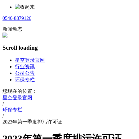
0546-8879126
新闻动态
Scroll loading
星空登录官网
行业资讯
公司公告
环保专栏
您现在的位置：
星空登录官网
/
环保专栏
/
2023年第一季度排污许可证
2023年第一季度排污许可证