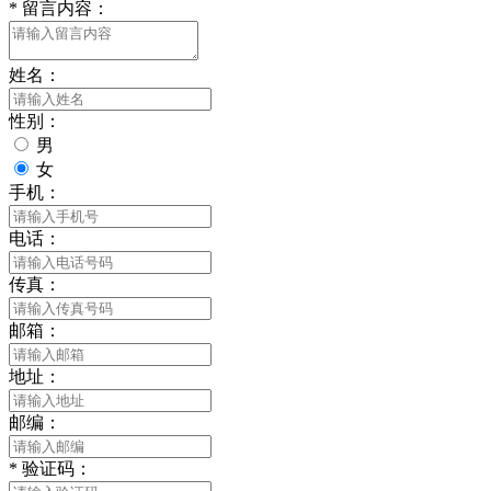
*
留言内容：
姓名：
性别：
男
女
手机：
电话：
传真：
邮箱：
地址：
邮编：
*
验证码：