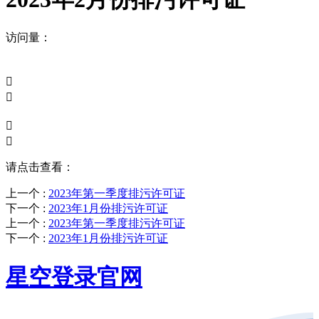
访问量：




请点击查看：
上一个
:
2023年第一季度排污许可证
下一个
:
2023年1月份排污许可证
上一个
:
2023年第一季度排污许可证
下一个
:
2023年1月份排污许可证
星空登录官网