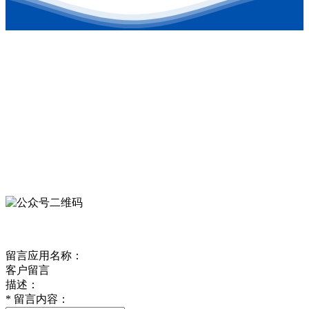
联系方式
地址：东营港经济开发区
电话：0546-8879126
公司邮箱：kehongchem@126.com
微信公众号
欢迎关注我们的官方公众号
客户留言
留言应用名称：
客户留言
描述：
*
留言内容：