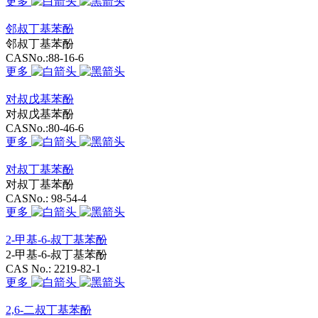
更多
邻叔丁基苯酚
邻叔丁基苯酚
CASNo.:88-16-6
更多
对叔戊基苯酚
对叔戊基苯酚
CASNo.:80-46-6
更多
对叔丁基苯酚
对叔丁基苯酚
CASNo.: 98-54-4
更多
2-甲基-6-叔丁基苯酚
2-甲基-6-叔丁基苯酚
CAS No.: 2219-82-1
更多
2,6-二叔丁基苯酚