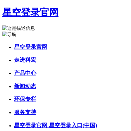
星空登录官网
星空登录官网
走进科宏
产品中心
新闻动态
环保专栏
服务支持
星空登录官网-星空登录入口(中国)