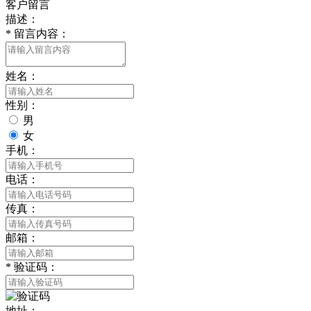
客户留言
描述：
*
留言内容：
姓名：
性别：
男
女
手机：
电话：
传真：
邮箱：
*
验证码：
地址：