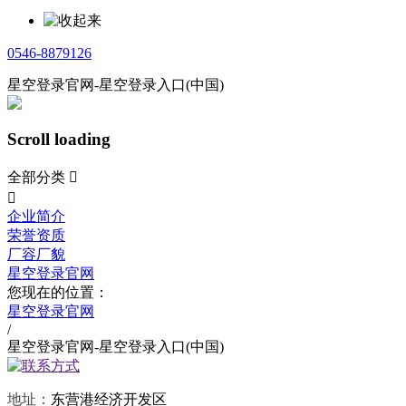
0546-8879126
星空登录官网-星空登录入口(中国)
Scroll loading
全部分类


企业简介
荣誉资质
厂容厂貌
星空登录官网
您现在的位置：
星空登录官网
/
星空登录官网-星空登录入口(中国)
地址：
东营港经济开发区