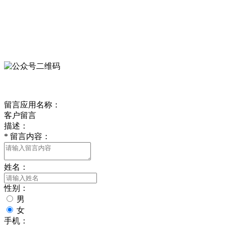
公司邮箱：kehongchem@126.com
微信公众号
欢迎关注我们的官方公众号
客户留言
留言应用名称：
客户留言
描述：
*
留言内容：
姓名：
性别：
男
女
手机：