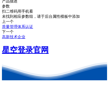
产品描述
参数
扫二维码用手机看
未找到相应参数组，请于后台属性模板中添加
上一个
质量管理体系认证
下一个
高新技术企业
星空登录官网
联系方式
地址：东营港经济开发区
电话：0546-8879126