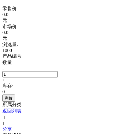
零售价
0.0
元
市场价
0.0
元
浏览量:
1000
产品编号
数量
-
+
库存:
0
询价
所属分类
返回列表

1
分享