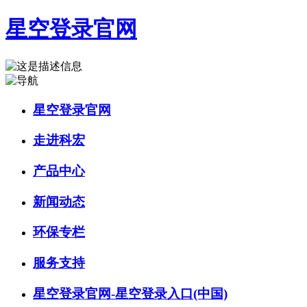
星空登录官网
星空登录官网
走进科宏
产品中心
新闻动态
环保专栏
服务支持
星空登录官网-星空登录入口(中国)