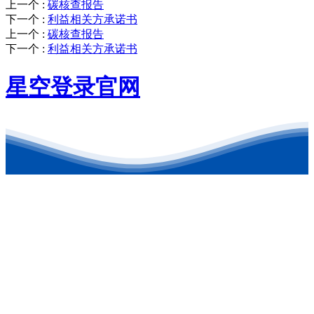
上一个
:
碳核查报告
下一个
:
利益相关方承诺书
上一个
:
碳核查报告
下一个
:
利益相关方承诺书
星空登录官网
联系方式
地址：东营港经济开发区
电话：0546-8879126
公司邮箱：kehongchem@126.com
微信公众号