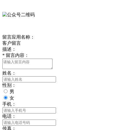
欢迎关注我们的官方公众号
客户留言
留言应用名称：
客户留言
描述：
*
留言内容：
姓名：
性别：
男
女
手机：
电话：
传真：