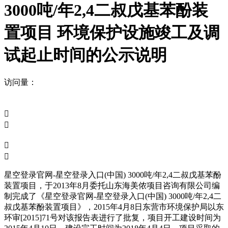
3000吨/年2,4二叔戊基苯酚装
置项目 环境保护设施竣工及调
试起止时间的公示说明
访问量：




星空登录官网-星空登录入口(中国) 3000吨/年2,4二叔戊基苯酚
装置项目，于2013年8月委托山东海美侬项目咨询有限公司编
制完成了《星空登录官网-星空登录入口(中国) 3000吨/年2,4二
叔戊基苯酚装置项目》，2015年4月8日东营市环境保护局以东
环审[2015]71号对该报告表进行了批复，项目开工建设时间为