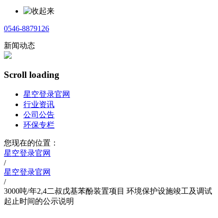
0546-8879126
新闻动态
Scroll loading
星空登录官网
行业资讯
公司公告
环保专栏
您现在的位置：
星空登录官网
/
星空登录官网
/
3000吨/年2,4二叔戊基苯酚装置项目 环境保护设施竣工及调试
起止时间的公示说明